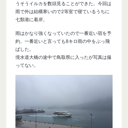
うそうイルカを数頭見ることができた。今回は
雨で外は結構寒いので2等室で寝ているうちに
七類港に着岸。
雨はかなり強くなっていたので一番近い宿を予
約。一番近いと言っても8キロ雨の中をぶっ飛
ばした。
境水道大橋の途中で鳥取県に入ったが写真は撮
ってない。