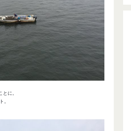
ことに。
ト。