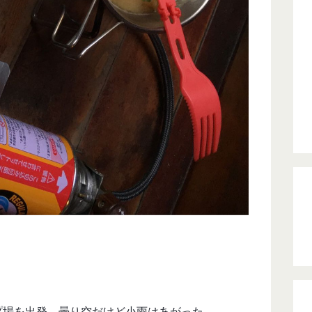
。
プ場を出発。曇り空だけど小雨はあがった。