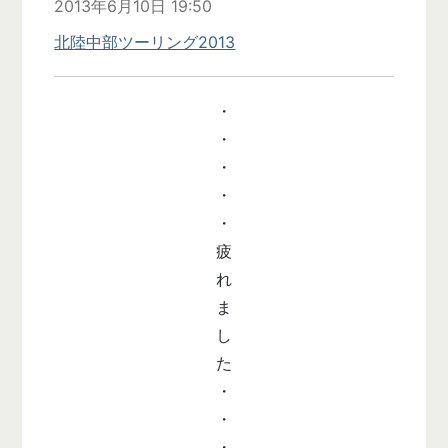
2013年6月10日 19:50
北陸中部ツーリング2013
・
・
・
・
・
疲
れ
ま
し
た
・
・
・