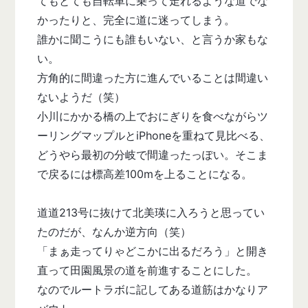
てもとても自転車に乗って走れるような道でな
かったりと、完全に道に迷ってしまう。
誰かに聞こうにも誰もいない、と言うか家もな
い。
方角的に間違った方に進んでいることは間違い
ないようだ（笑）
小川にかかる橋の上でおにぎりを食べながらツ
ーリングマップルとiPhoneを重ねて見比べる、
どうやら最初の分岐で間違ったっぽい。そこま
で戻るには標高差100mを上ることになる。
道道213号に抜けて北美瑛に入ろうと思ってい
たのだが、なんか逆方向（笑）
「まぁ走ってりゃどこかに出るだろう」と開き
直って田園風景の道を前進することにした。
なのでルートラボに記してある道筋はかなりア