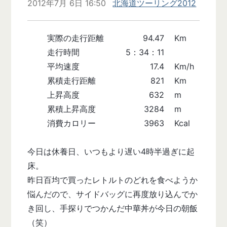
2012年7月 6日 16:50
北海道ツーリング2012
実際の走行距離
94.47
Km
走行時間
5：34：11
平均速度
17.4
Km/h
累積走行距離
821
Km
上昇高度
632
m
累積上昇高度
3284
m
消費カロリー
3963
Kcal
今日は休養日、いつもより遅い4時半過ぎに起
床。
昨日百均で買ったレトルトのどれを食べようか
悩んだので、サイドバッグに再度放り込んでか
き回し、手探りでつかんだ中華丼が今日の朝飯
（笑）