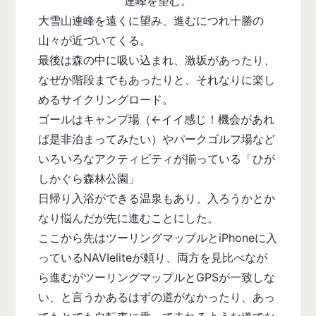
連峰を望む。
大雪山連峰を遠くに望み、進むにつれ十勝の
山々が近づいてくる。
最後は森の中に吸い込まれ、激坂があったり、
なぜか階段までもあったりと、それなりに楽し
めるサイクリングロード。
ゴールはキャンプ場（←イイ感じ！機会があれ
ば是非泊まってみたい）やパークゴルフ場など
いろいろなアクティビティが揃っている「ひが
しかぐら森林公園」
日帰り入浴ができる温泉もあり、入ろうかとか
なり悩んだが先に進むことにした。
ここから先はツーリングマップルとiPhoneに入
っているNAVIeliteが頼り、両方を見比べなが
ら進むがツーリングマップルとGPSが一致しな
い、と言うかあるはずの道がなかったり、あっ