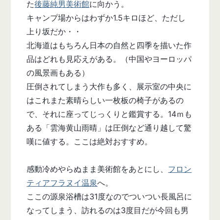
た
後藤純男美術館
に向かう。
キャンプ場からはわずか1.5キロほど、ただし
上り坂だか・・
北海道はもちろん日本の自然と四季を描いた作
品はどれも見応えがある。（中国やヨーロッパ
の風景画もある）
圧倒されてしまう大作も多く、展示室の中央に
はこれまた素晴らしい一枚板の椅子があるの
で、それに座ってじっくりと鑑賞する。14ｍも
ある「雲海黄山雨晴」は圧倒など通り越して驚
嘆に値する。ここは絶対おすすめ。
感動冷めやらぬまま美術館をあとにし、
フロン
ティアフラヌイ温泉
へ。
ここの源泉浴槽は31度なのでついつい長風呂に
なってしまう、訪れるのは3度目だが今回も男